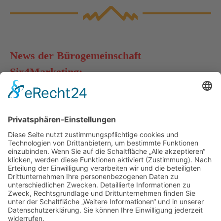
News der Bürogemeinschaft
Six4Marketing:
Neue Kataloge online
com,ma www.werbemittel4u.de
Jens-Christian Porsch
12 Mär 2026
1 Minuten
Entdecken Sie die neuesten Kataloge
auf werbemittel4u.de!
Lesen