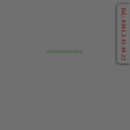
• Plane
• Werbesysteme
Tel.: 0361.3 45 40 22
• Mailings
Großformatdruck
• Kleinformat/-
• Geschäftspapiere
druck[a]drucksachen4u.de
Hier Klicken
• Licht, Ton & mehr
• Gastronomie & Kulinarik
• Promotion
Veranstaltungen
• Planung & Organisation von