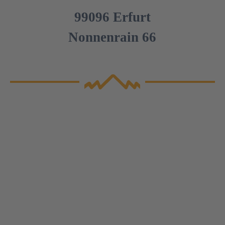
99096 Erfurt
Nonnenrain 66
• Grafikdesign /
Kommunikation
• Produkt- und Webdesign
• Strategisches Marketing
Hier Klicken