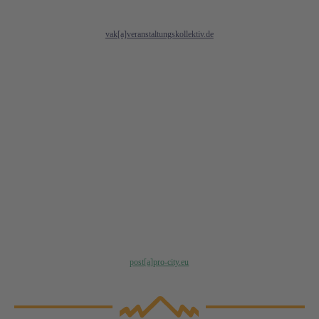
vak[a]veranstaltungskollektiv.de
Hier Klicken
• Stadtmarketing
• Stadtmöblierung
• Objektbetreuung
post[a]pro-city.eu