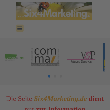
Direkt zum Seiteninhalt
Menü überspringen
Die Seite
Six4Marketing.de
dient
nur
zur
Information