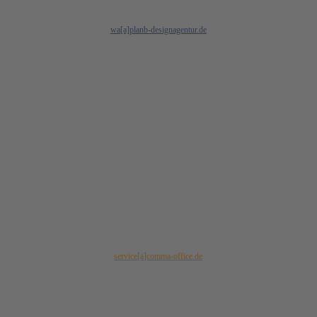
wa[a]planb-designagentur.de
• Werbemittelprodukte
mit eigener Produktion,
kleiner Stückzahl,
schnell
• Individuelle Beratung
• Werbeartikelkonzepte
Hier Klicken
service[a]comma-office.de