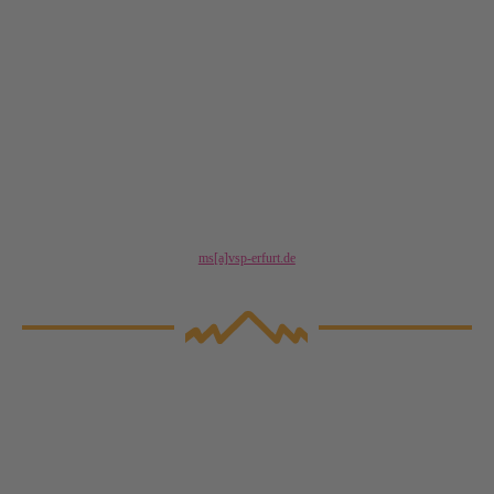
• Media-Planung
• Öffentlichkeitsarbeit
• Coaching
Hier Klicken
ms[a]vsp-erfurt.de
Hier Klicken